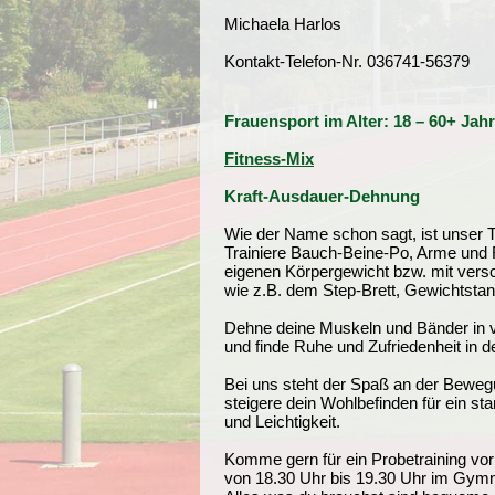
Michaela Harlos
Kontakt-Telefon-Nr. 036741-56379
Frauensport im Alter: 18 – 60+ Jah
Fitness-Mix
Kraft-Ausdauer-Dehnung
Wie der Name schon sagt, ist unser Tra
Trainiere Bauch-Beine-Po, Arme und
eigenen Körpergewicht bzw. mit vers
wie z.B. dem Step-Brett, Gewichtsta
Dehne deine Muskeln und Bänder in 
und finde Ruhe und Zufriedenheit in 
Bei uns steht der Spaß an der Beweg
steigere dein Wohlbefinden für ein star
und Leichtigkeit.
Komme gern für ein Probetraining vor
von 18.30 Uhr bis 19.30 Uhr im Gymn