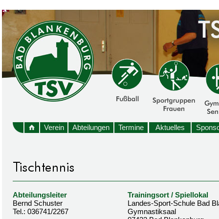
Verein
Abteilungen
Termine
Aktuelles
Sponso
Abteilungsleiter
Trainingsort / Spiellokal
Bernd Schuster
Landes-Sport-Schule Bad B
Tel.: 036741/2267
Gymnastiksaal