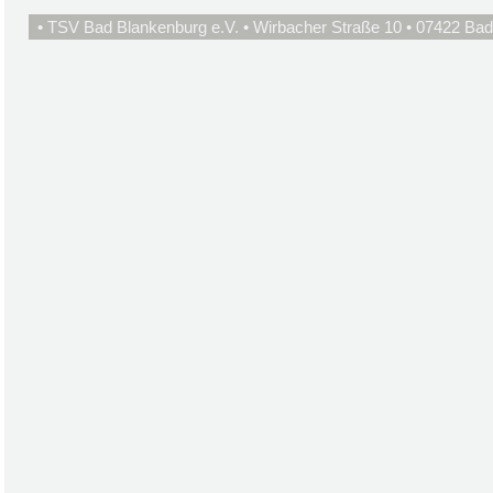
• TSV Bad Blankenburg e.V. • Wirbacher Straße 10 • 07422 Bad