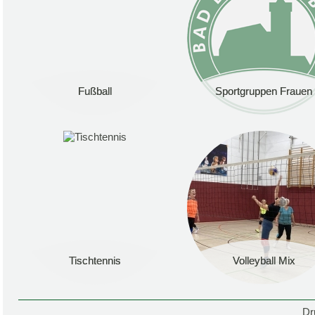
Fußball
Fußball
Sportgruppen Frauen
Sportgruppen Frauen
Tischtennis
Tischtennis
Volleyball Mix
Volleyball Mix
Dr