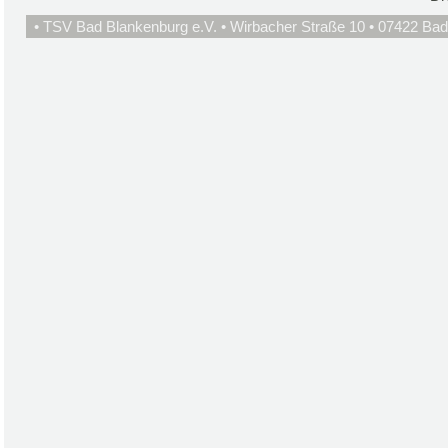
• TSV Bad Blankenburg e.V. • Wirbacher Straße 10 • 07422 Bad