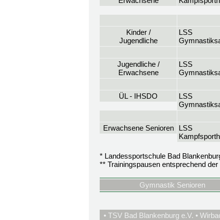
Erwachsene
Kampfsporth
Kinder /
LSS
Jugendliche
Gymnastiksa
Jugendliche /
LSS
Erwachsene
Gymnastiksa
ÜL - IHSDO
LSS
Gymnastiksa
Erwachsene Senioren
LSS
Kampfsporth
* Landessportschule Bad Blankenbur
** Trainingspausen entsprechend der 
Gymnastik Senioren
• TSV Bad Blankenburg e.V. • Wirba