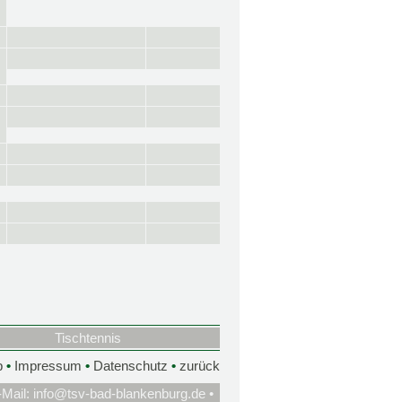
Tischtennis
p
•
Impressum
•
Datenschutz
•
zurück
-Mail:
info@tsv-bad-blankenburg.de
•