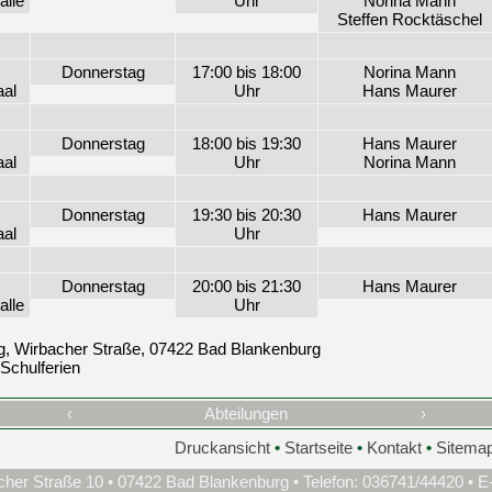
alle
Uhr
Norina Mann
Steffen Rocktäschel
Donnerstag
17:00 bis 18:00
Norina Mann
al
Uhr
Hans Maurer
Donnerstag
18:00 bis 19:30
Hans Maurer
al
Uhr
Norina Mann
Donnerstag
19:30 bis 20:30
Hans Maurer
al
Uhr
Donnerstag
20:00 bis 21:30
Hans Maurer
alle
Uhr
g, Wirbacher Straße, 07422 Bad Blankenburg
Schulferien
‹
Abteilungen
›
Druckansicht
•
Startseite
•
Kontakt
•
Sitema
cher Straße 10 • 07422 Bad Blankenburg • Telefon: 036741/44420 • E