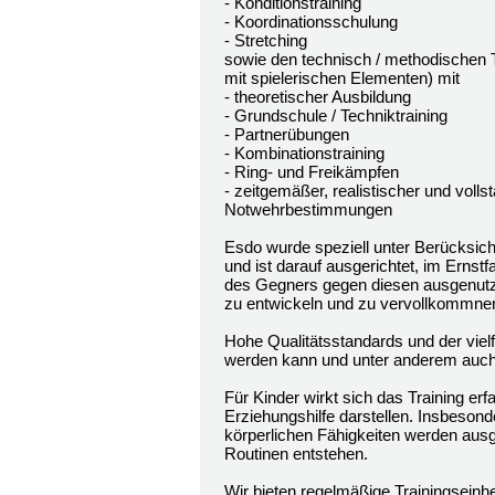
- Konditionstraining
- Koordinationsschulung
- Stretching
sowie den technisch / methodischen Te
mit spielerischen Elementen) mit
- theoretischer Ausbildung
- Grundschule / Techniktraining
- Partnerübungen
- Kombinationstraining
- Ring- und Freikämpfen
- zeitgemäßer, realistischer und voll
Notwehrbestimmungen
Esdo wurde speziell unter Berücksich
und ist darauf ausgerichtet, im Ernst
des Gegners gegen diesen ausgenutzt.
zu entwickeln und zu vervollkommnen
Hohe Qualitätsstandards und der viel
werden kann und unter anderem auch d
Für Kinder wirkt sich das Training e
Erziehungshilfe darstellen. Insbesond
körperlichen Fähigkeiten werden ausg
Routinen entstehen.
Wir bieten regelmäßige Trainingseinh