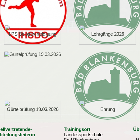
LPS Selbstverteidigung
LPS Selbstverteidigung
Lehrgänge 2026
Lehrgänge 2026
Gürtelprüfung 19.03.2026
Gürtelprüfung 19.03.2026
Ehrung
Ehrung
tellvertretende-
Trainingsort
Übu
bteilungsleiterin
Landessportschule
Bad Blankenburg
- H