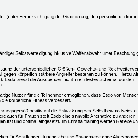
il (unter Berücksichtigung der Graduierung, den persönlichen körperl
ständiger Selbstverteidigung inklusive Waffenabwehr unter Beachtung 
tigung der unterschiedlichen Größen-, Gewichts- und Reichweitenver
fall gegen körperlich stärkere Angreifer bestehen zu können. Hierzu wi
 Esdo presst die Ausübenden nicht in ein festes Schema, sondern hilf
 .
fältige Nutzen für die Teilnehmer ermöglichen, dass Esdo von Mensch
ie körperliche Fitness verbessert.
rfahrungsgemäß positiv auf die Entwicklung des Selbstbewusstseins a
ere auch für Frauen stellt Esdo eine sinnvolle Alternative zu anderen
enutzt und optimal eingesetzt. Im Ernstfalltraining werden Reflexe 
eiten für Schulkinder, Jugendliche und Erwachsene ohne Altersbegren