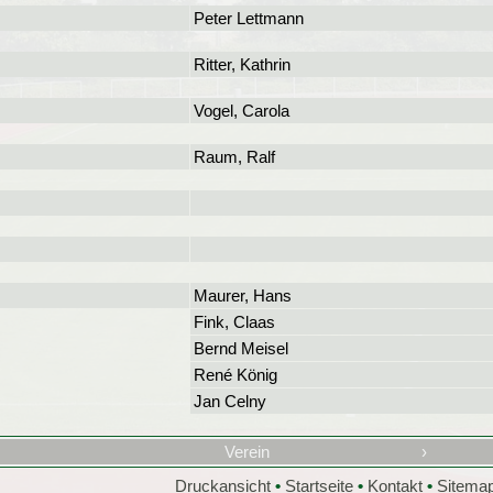
Peter Lettmann
Ritter, Kathrin
Vogel, Carola
Raum, Ralf
Maurer, Hans
Fink, Claas
Bernd Meisel
René König
Jan Celny
Verein
›
Druckansicht
•
Startseite
•
Kontakt
•
Sitema