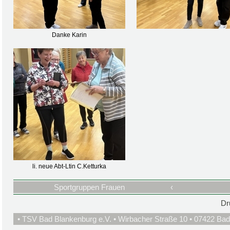
Danke Karin
li. neue Abt-Ltin C.Ketturka
Sportgruppen Frauen
‹
Dr
• TSV Bad Blankenburg e.V. • Wirbacher Straße 10 • 07422 Bad