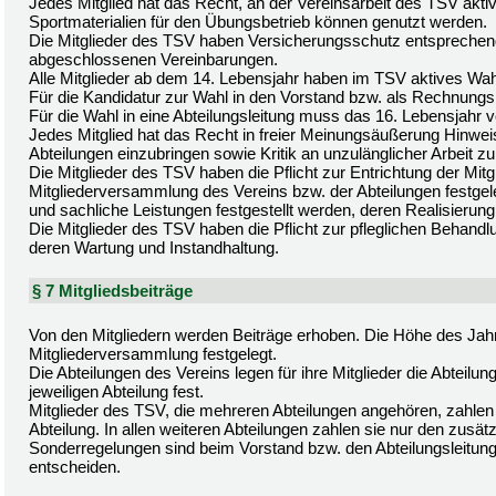
Jedes Mitglied hat das Recht, an der Vereinsarbeit des TSV akti
Sportmaterialien für den Übungsbetrieb können genutzt werden.
Die Mitglieder des TSV haben Versicherungsschutz entsprechen
abgeschlossenen Vereinbarungen.
Alle Mitglieder ab dem 14. Lebensjahr haben im TSV aktives Wa
Für die Kandidatur zur Wahl in den Vorstand bzw. als Rechnungs
Für die Wahl in eine Abteilungsleitung muss das 16. Lebensjahr vo
Jedes Mitglied hat das Recht in freier Meinungsäußerung Hinwei
Abteilungen einzubringen sowie Kritik an unzulänglicher Arbeit z
Die Mitglieder des TSV haben die Pflicht zur Entrichtung der Mitg
Mitgliederversammlung des Vereins bzw. der Abteilungen festg
und sachliche Leistungen festgestellt werden, deren Realisierung fü
Die Mitglieder des TSV haben die Pflicht zur pfleglichen Behandl
deren Wartung und Instandhaltung.
§ 7 Mitgliedsbeiträge
Von den Mitgliedern werden Beiträge erhoben. Die Höhe des Jahr
Mitgliederversammlung festgelegt.
Die Abteilungen des Vereins legen für ihre Mitglieder die Abtei
jeweiligen Abteilung fest.
Mitglieder des TSV, die mehreren Abteilungen angehören, zahlen 
Abteilung. In allen weiteren Abteilungen zahlen sie nur den zusätz
Sonderregelungen sind beim Vorstand bzw. den Abteilungsleitung
entscheiden.