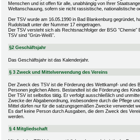
Menschen und ist offen für alle, unabhängig von Ihrer Staatsangeh
Weltanschauung, sofern sie nicht rassistische, nationalistische od
Der TSV wurde am 16.05.1990 in Bad Blankenburg gegründet, hat 
Rudolstadt unter der Nummer 17 eingetragen.
Der TSV versteht sich als Rechtsnachfolger der BSG "Chemie" B
TSV sind "Grün-Weiß".
§2 Geschäftsjahr
Das Geschäftsjahr ist das Kalenderjahr.
§ 3 Zweck und Mittelverwendung des Vereins
Der Zweck des TSV ist die Förderung des Wettkampf- und des Br
Personen jeglichen Alters. Bestandteil ist die Förderung des Kin
Der TSV ist selbstlos tätig. Er verfolgt ausschließlich und unmi
Zwecke der Abgabenordnung, insbesondere durch die Pflege und F
Mittel dürfen nur für die satzungsgemäßen Zwecke verwendet w
Es darf keine Person durch Ausgaben, die dem Zweck des Verei
werden.
§ 4 Mitgliedschaft