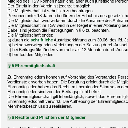
Mitglied des TSV können natürliche, aber auch juristische Pers
Der Eintritt in den Verein ist jederzeit möglich.
Die Mitgliedschaft ist schriftlich zu beantragen.
Personen unter 18 Jahren bedürfen der Erlaubnis des gesetzliche
Die Mitgliedschaft wird wirksam durch die Annahme des Aufnah
Die Mitgliedschaft im TSV wird in der Regel in einer Abteilung be
Dabei sind jedoch die Festlegungen in § 6 zu beachten.
Die Mitgliedschaft endet:
a) durch die
schriftliche
Austrittserklärung zum 30.06. des lfd.
b) bei schwerwiegenden Verletzungen der Satzung durch Aussc
c) bei Beitragsrükständen von mehr als 12 Monaten durch Auss
d) bei Tod des Mitgliedes
§ 5 Ehrenmitgliedschaft
Zu Ehrenmitgliedern können auf Vorschlag des Vorstandes Perso
Verdienste erworben haben. Die Berufung erfolgt durch die Mitg
Ehrenmitglieder haben das Recht, mit beratender Stimme an den
Ehrenmitglieder sind von der Beitragspflicht befreit.
Die Ehrenmitgliedschaft gilt lebenlänglich, soweit das Ehrenmit
Ehrenmitgliedschaft verwirkt. Die Aufhebung der Ehrenmitgliedsc
Mehrheitsbeschluss zu realisieren.
§ 6 Rechte und Pflichten der Mitglieder