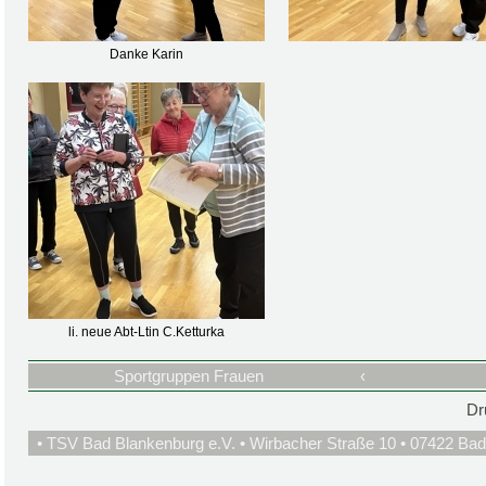
Danke Karin
li. neue Abt-Ltin C.Ketturka
Sportgruppen Frauen
‹
Dr
• TSV Bad Blankenburg e.V. • Wirbacher Straße 10 • 07422 Bad