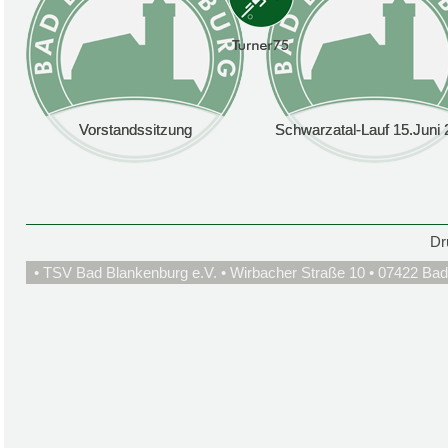
Vorstandssitzung
Vorstandssitzung
Schwarzatal-Lauf 15.Juni 
Schwarzatal-Lauf 15.Juni 
Dr
• TSV Bad Blankenburg e.V. • Wirbacher Straße 10 • 07422 Bad