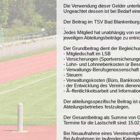
Die Verwendung dieser Gelder unterli
Ungeachtet dessen ist bei Bedarf ein
Der Beitrag im TSV Bad Blankenbur
.
Jedes Mitglied hat unabhängig von se
jeweiligen Abteilungsbeiträge zu entri
Der Grundbeitrag dient der Begleichun
- Mitgliedschaft im LSB
- Versicherungen (Sportversicherung
- Lohn- und Lohnnebenkosten ür Besch
- Verwaltungs-Berufsgenossenschaft
- Steuern
- Verwaltungskosten (Büro, Bankkosten
- der Entwicklung des Vereins dienend
- Ã–ffentlichkeitsarbeit und Informatio
Der abteilungsspezifische Beitrag ist
Abteilungsbetriebes festzulegen.
Der Gesamtbeitrag als Summe von Grun
Termine für die Lastschrift sind: 15.0
Bei Neuaufnahme eines Vereinsmitglie
Bei Aufnahmen im laufenden Kalender