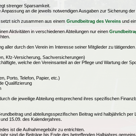
egt strenger Sparsamkeit.
e Anpassung an die jeweils notwendigen Ausgaben zur Sicherung der
g setzt sich zusammen aus einem
Grundbeitrag des Vereins
und e
inen Aktivitäten in verschiedenen Abteilungen nur einen
Grundbeitra
chten.
g aller durch den Verein im Interesse seiner Mitglieder zu tätigende
en, Kfz-Versicherung, Sachversicherungen)
äftigte, welche den Vereinsanteil an der Pflege und Wartung der Spor
, Porto, Telefon, Papier, etc.)
e Qualifizierung
n
 durch die jeweilige Abteilung entsprechend ihres spezifischen Finanz
dbeitrag und abteilungsspezifischen Beitrag wird halbjährlich per L
2 und 15.09. des Kalenderjahres.
des ist die Aufnahmegebühr zu entrichten.
jahr sind die Beiträge bis Ende des betreffenden Halbjahres gemei