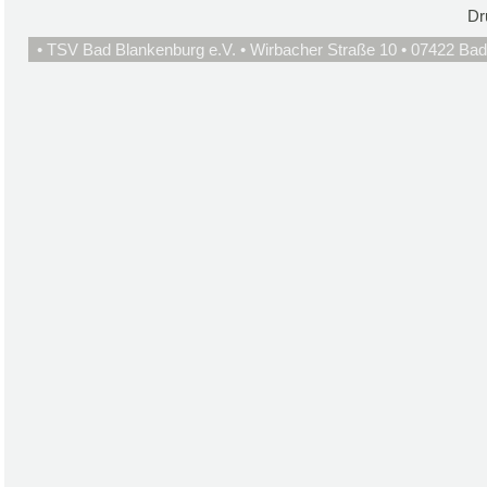
Dr
• TSV Bad Blankenburg e.V. • Wirbacher Straße 10 • 07422 Bad