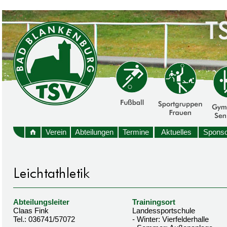
Verein
Abteilungen
Termine
Aktuelles
Sponso
Abteilungsleiter
Trainingsort
Claas Fink
Landessportschule
Tel.: 036741/57072
- Winter: Vierfelderhalle