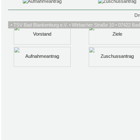
Dr
• TSV Bad Blankenburg e.V. • Wirbacher Straße 10 • 07422 Bad
Vorstand
Vorstand
Ziele
Ziele
Aufnahmeantrag
Aufnahmeantrag
Zuschussantrag
Zuschussantrag