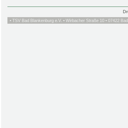
Dr
• TSV Bad Blankenburg e.V. • Wirbacher Straße 10 • 07422 Bad