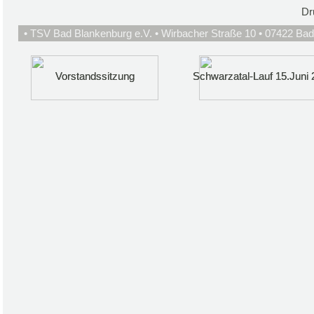
Dr
• TSV Bad Blankenburg e.V. • Wirbacher Straße 10 • 07422 Bad
Vorstandssitzung
Vorstandssitzung
Schwarzatal-Lauf 15.Juni 
Schwarzatal-Lauf 15.Juni 