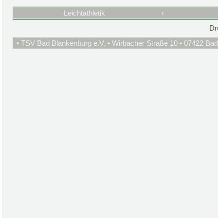
Leichtathletik
‹
Dr
• TSV Bad Blankenburg e.V. • Wirbacher Straße 10 • 07422 Bad