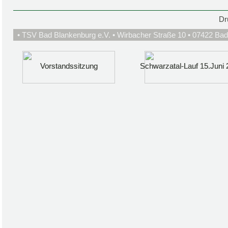
Dr
• TSV Bad Blankenburg e.V. • Wirbacher Straße 10 • 07422 Bad
Vorstandssitzung
Vorstandssitzung
Schwarzatal-Lauf 15.Juni 
Schwarzatal-Lauf 15.Juni 