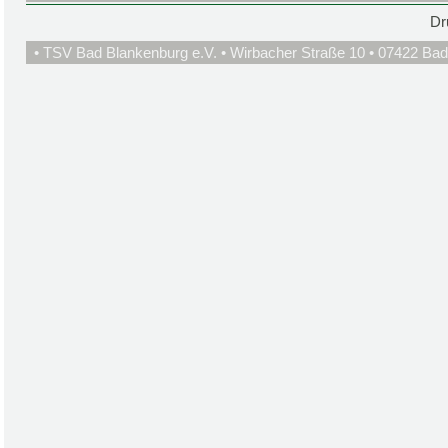
Dr
• TSV Bad Blankenburg e.V. • Wirbacher Straße 10 • 07422 Bad