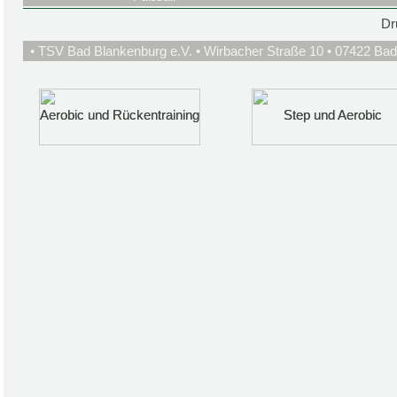
Dr
• TSV Bad Blankenburg e.V. • Wirbacher Straße 10 • 07422 Bad
Aerobic und Rückentraining
Aerobic und Rückentraining
Step und Aerobic
Step und Aerobic