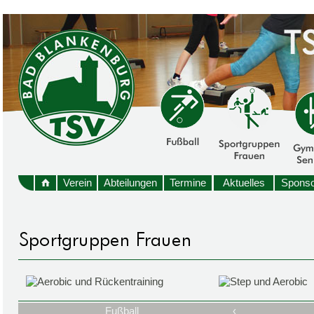
Verein
Abteilungen
Termine
Aktuelles
Sponso
Fußball
‹