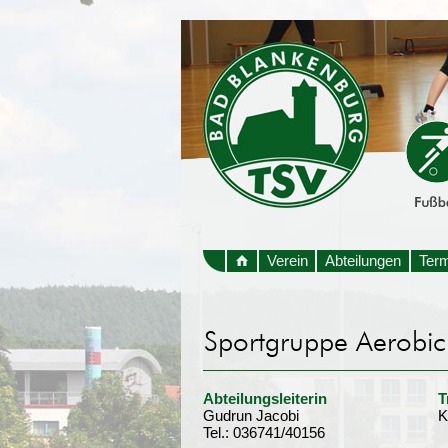
Verein
Abteilungen
Ter
Abteilungsleiterin
T
Gudrun Jacobi
K
Tel.: 036741/40156