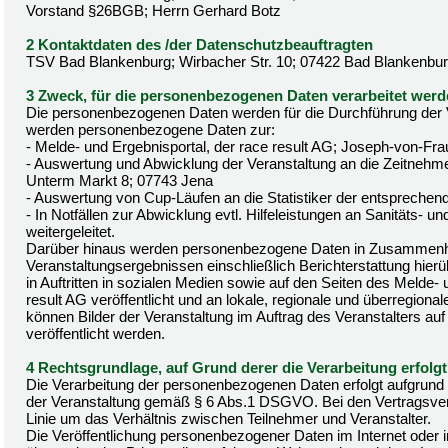
Vorstand §26BGB; Herrn Gerhard Botz
2 Kontaktdaten des /der Datenschutzbeauftragten
TSV Bad Blankenburg; Wirbacher Str. 10; 07422 Bad Blankenbu
3 Zweck, für die personenbezogenen Daten verarbeitet wer
Die personenbezogenen Daten werden für die Durchführung der Ve
werden personenbezogene Daten zur:
- Melde- und Ergebnisportal, der race result AG; Joseph-von-Fra
- Auswertung und Abwicklung der Veranstaltung an die Zeitnehm
Unterm Markt 8; 07743 Jena
- Auswertung von Cup-Läufen an die Statistiker der entspreche
- In Notfällen zur Abwicklung evtl. Hilfeleistungen an Sanitäts- u
weitergeleitet.
Darüber hinaus werden personenbezogene Daten in Zusammen
Veranstaltungsergebnissen einschließlich Berichterstattung hierüb
in Auftritten in sozialen Medien sowie auf den Seiten des Melde-
result AG veröffentlicht und an lokale, regionale und überregional
können Bilder der Veranstaltung im Auftrag des Veranstalters auf 
veröffentlicht werden.
4 Rechtsgrundlage, auf Grund derer die Verarbeitung erfolgt
Die Verarbeitung der personenbezogenen Daten erfolgt aufgrund d
der Veranstaltung gemäß § 6 Abs.1 DSGVO. Bei den Vertragsverhä
Linie um das Verhältnis zwischen Teilnehmer und Veranstalter.
Die Veröffentlichung personenbezogener Daten im Internet oder in