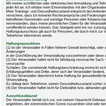
Mit meiner schriftlichen oder elektronischen Anmeldung und Tei
jeder Art an. Ich erkläre mein Einverständnis mit den Organisatio
Mein Trainings- und Gesundheitszustand entspricht den Anforderu
versichere, dass ich keinerlei Rechtsansprüche und Forderungen 
betroffenen Gemeinden und sonstige Personen oder Körperschafte
einverstanden, dass meine persönlichen Daten für die Veranstal
veröffentlicht werden können. Das Startgeld wird mir nur zurü
Haftungsausschluss gilt auch für Personen, die durch mich zur 
Teilnehmer informieren werde.
Haftungsausschluss
(1) Ist der Veranstalter in Fällen höherer Gewalt berechtigt, ode
Änderungen
in der Durchführung der Veranstaltung vorzunehmen oder diese 
(2) Der Veranstalter haftet nicht für fahrlässig verursachte S
verursachte
Schäden. Die vorstehende Haftungsbeschränkung erstreckt sich a
Erfüllungsgehilfen und Dritte, derer sich der Veranstalter bedien
(3) Der Veranstalter übernimmt keine Haftung für gesundheitli
Veranstaltung.
Es obliegt dem Teilnehmer, seinen Gesundheitszustand vorher z
(4) Der Veranstalter haftet nicht für Diebstähle bzw. abhanden
Ausschlussklausel
Der Veranstalter behält sich vor, von seinem Hausrecht Gebrau
angehören, der extremistischen Szene zuzuordnen sind oder bereit