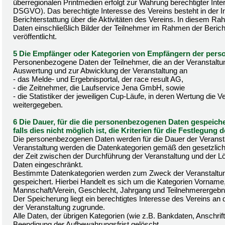
überregionalen Printmedien erfolgt zur Wahrung berechtigter Inte
DSGVO). Das berechtigte Interesse des Vereins besteht in der In
Berichterstattung über die Aktivitäten des Vereins. In diesem
Daten einschließlich Bilder der Teilnehmer im Rahmen der Berich
veröffentlicht.
5 Die Empfänger oder Kategorien von Empfängern der per
Personenbezogene Daten der Teilnehmer, die an der Veranstaltu
Auswertung und zur Abwicklung der Veranstaltung an
- das Melde- und Ergebnisportal, der race result AG,
- die Zeitnehmer, die Laufservice Jena GmbH, sowie
- die Statistiker der jeweiligen Cup-Läufe, in deren Wertung die Ver
weitergegeben.
6 Die Dauer, für die die personenbezogenen Daten gespeich
falls dies nicht möglich ist, die Kriterien für die Festlegung 
Die personenbezogenen Daten werden für die Dauer der Veransta
Veranstaltung werden die Datenkategorien gemäß den gesetzlich
der Zeit zwischen der Durchführung der Veranstaltung und der Lö
Daten eingeschränkt.
Bestimmte Datenkategorien werden zum Zweck der Veranstaltun
gespeichert. Hierbei Handelt es sich um die Kategorien Vorname
Mannschaft/Verein, Geschlecht, Jahrgang und Teilnehmerergebniss
Der Speicherung liegt ein berechtigtes Interesse des Vereins an 
der Veranstaltung zugrunde.
Alle Daten, der übrigen Kategorien (wie z.B. Bankdaten, Anschrif
Beendigung der Aufbewahrungsfrist gelöscht.