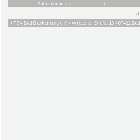
Aufnahmeantrag
‹
Dr
• TSV Bad Blankenburg e.V. • Wirbacher Straße 10 • 07422 Bad