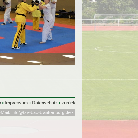
p
•
Impressum
•
Datenschutz
•
zurück
-Mail:
info@tsv-bad-blankenburg.de
•