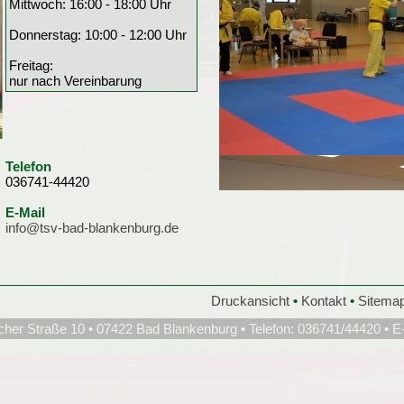
Mittwoch: 16:00 - 18:00 Uhr
Donnerstag: 10:00 - 12:00 Uhr
Freitag:
nur nach Vereinbarung
Telefon
036741-44420
E-Mail
info@tsv-bad-blankenburg.de
Druckansicht
•
Kontakt
•
Sitema
cher Straße 10 • 07422 Bad Blankenburg • Telefon: 036741/44420 • E