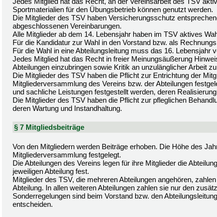
Jedes Mitglied hat das Recht, an der Vereinsarbeit des TSV akti
Sportmaterialien für den Übungsbetrieb können genutzt werden.
Die Mitglieder des TSV haben Versicherungsschutz entsprechen
abgeschlossenen Vereinbarungen.
Alle Mitglieder ab dem 14. Lebensjahr haben im TSV aktives Wa
Für die Kandidatur zur Wahl in den Vorstand bzw. als Rechnungs
Für die Wahl in eine Abteilungsleitung muss das 16. Lebensjahr vo
Jedes Mitglied hat das Recht in freier Meinungsäußerung Hinwei
Abteilungen einzubringen sowie Kritik an unzulänglicher Arbeit z
Die Mitglieder des TSV haben die Pflicht zur Entrichtung der Mitg
Mitgliederversammlung des Vereins bzw. der Abteilungen festg
und sachliche Leistungen festgestellt werden, deren Realisierung fü
Die Mitglieder des TSV haben die Pflicht zur pfleglichen Behandl
deren Wartung und Instandhaltung.
§ 7 Mitgliedsbeiträge
Von den Mitgliedern werden Beiträge erhoben. Die Höhe des Jahr
Mitgliederversammlung festgelegt.
Die Abteilungen des Vereins legen für ihre Mitglieder die Abtei
jeweiligen Abteilung fest.
Mitglieder des TSV, die mehreren Abteilungen angehören, zahlen 
Abteilung. In allen weiteren Abteilungen zahlen sie nur den zusätz
Sonderregelungen sind beim Vorstand bzw. den Abteilungsleitung
entscheiden.