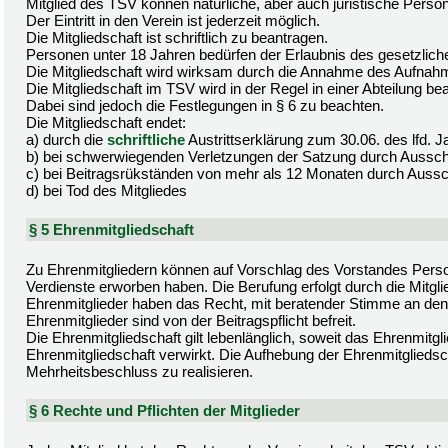
Mitglied des TSV können natürliche, aber auch juristische Pers
Der Eintritt in den Verein ist jederzeit möglich.
Die Mitgliedschaft ist schriftlich zu beantragen.
Personen unter 18 Jahren bedürfen der Erlaubnis des gesetzliche
Die Mitgliedschaft wird wirksam durch die Annahme des Aufnah
Die Mitgliedschaft im TSV wird in der Regel in einer Abteilung be
Dabei sind jedoch die Festlegungen in § 6 zu beachten.
Die Mitgliedschaft endet:
a) durch die
schriftliche
Austrittserklärung zum 30.06. des lfd.
b) bei schwerwiegenden Verletzungen der Satzung durch Aussc
c) bei Beitragsrükständen von mehr als 12 Monaten durch Auss
d) bei Tod des Mitgliedes
§ 5 Ehrenmitgliedschaft
Zu Ehrenmitgliedern können auf Vorschlag des Vorstandes Perso
Verdienste erworben haben. Die Berufung erfolgt durch die Mitg
Ehrenmitglieder haben das Recht, mit beratender Stimme an den
Ehrenmitglieder sind von der Beitragspflicht befreit.
Die Ehrenmitgliedschaft gilt lebenlänglich, soweit das Ehrenmit
Ehrenmitgliedschaft verwirkt. Die Aufhebung der Ehrenmitgliedsc
Mehrheitsbeschluss zu realisieren.
§ 6 Rechte und Pflichten der Mitglieder