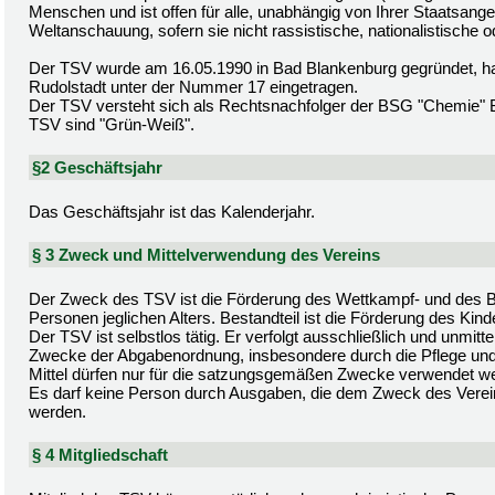
Menschen und ist offen für alle, unabhängig von Ihrer Staatsangeh
Weltanschauung, sofern sie nicht rassistische, nationalistische od
Der TSV wurde am 16.05.1990 in Bad Blankenburg gegründet, hat 
Rudolstadt unter der Nummer 17 eingetragen.
Der TSV versteht sich als Rechtsnachfolger der BSG "Chemie" B
TSV sind "Grün-Weiß".
§2 Geschäftsjahr
Das Geschäftsjahr ist das Kalenderjahr.
§ 3 Zweck und Mittelverwendung des Vereins
Der Zweck des TSV ist die Förderung des Wettkampf- und des Br
Personen jeglichen Alters. Bestandteil ist die Förderung des Kin
Der TSV ist selbstlos tätig. Er verfolgt ausschließlich und unmi
Zwecke der Abgabenordnung, insbesondere durch die Pflege und F
Mittel dürfen nur für die satzungsgemäßen Zwecke verwendet w
Es darf keine Person durch Ausgaben, die dem Zweck des Verei
werden.
§ 4 Mitgliedschaft