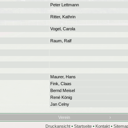
Peter Lettmann
Ritter, Kathrin
Vogel, Carola
Raum, Ralf
Maurer, Hans
Fink, Claas
Bernd Meisel
René König
Jan Celny
Verein
›
Druckansicht
•
Startseite
•
Kontakt
•
Sitema