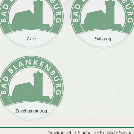
Ziele
Ziele
Satzung
Satzung
Zuschussantrag
Zuschussantrag
Druckansicht
•
Startseite
•
Kontakt
•
Sitema