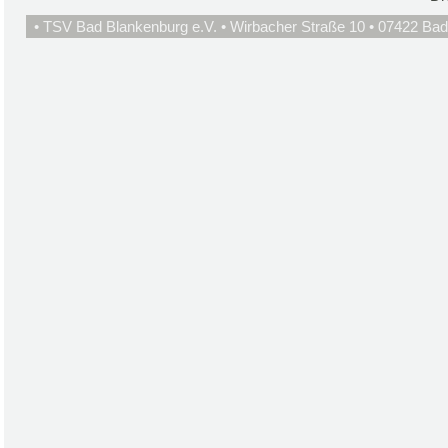
• TSV Bad Blankenburg e.V. • Wirbacher Straße 10 • 07422 Bad